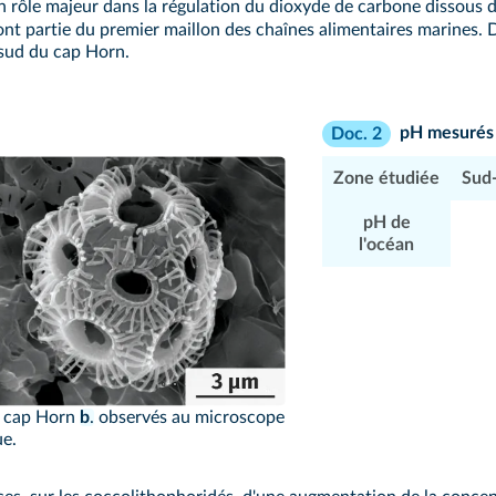
un rôle majeur dans la régulation du dioxyde de carbone dissous 
 font partie du premier maillon des chaînes alimentaires marines.
 sud du cap Horn.
pH mesurés s
Doc. 2
Zone étudiée
Sud-
pH de
l'océan
/CNRS-CEREGE
 cap Horn
b
.
observés au microscope
ue.