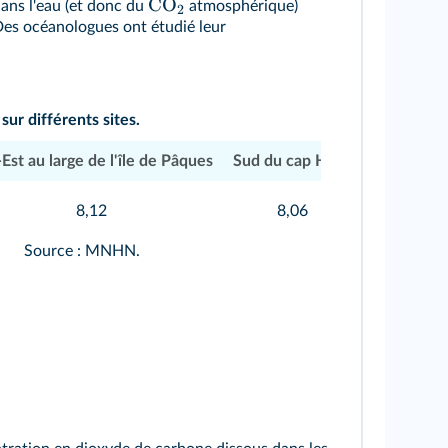
CO
dans l'eau (et donc du
atmosphérique)
2
 Des océanologues ont étudié leur
ur différents sites.
Est au large de l'île de Pâques
Sud du cap Horn
8,12
8,06
Source : MNHN.