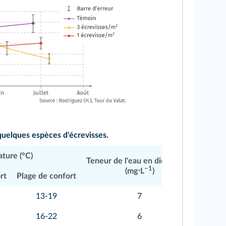
uelques espèces d'écrevisses.
ture (°C)
Teneur de l'eau en dioxygène
Compos
−1
(mg⋅L
)
rt
Plage de confort
13-19
7
16-22
6