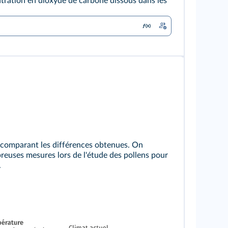
tration en dioxyde de carbone dissous dans les
n comparant les différences obtenues. On
breuses mesures lors de l'étude des pollens pour
.