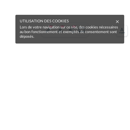
UTILISATION DES COOKIES
Lors de votre navigation sur ce site, des cookies nécessaires
au bon fonctionnement et exemptés de consentement sont
déposés.
Une erreur sur la page ?
Une idée à proposer ?
Nos manuels sont collaboratifs, n'hésitez pas à
nous en faire part.
Je contribue !