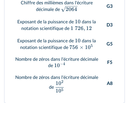
Chiffre des millièmes dans l'écriture
G3
2064
décimale de
10
Exposant de la puissance de
dans la
D3
1
726
,
12
notation scientifique de
10
Exposant de la puissance de
dans la
G5
5
756
×
1
0
notation scientifique de
Nombre de zéros dans l'écriture décimale
F5
−
4
1
0
de
Nombre de zéros dans l'écriture décimale
2
1
0
A8
de
5
1
0