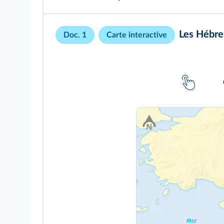
Les Hébre
Doc. 1
Carte interactive