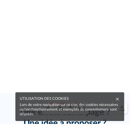
UTILISATION DES COOKIES
Lors de votre navigation sur ce site, des cookies nécessaires
au bon fonctionnement et exemptés de consentement sont
Une erreur sur la page ?
déposés.
Une idée à proposer ?