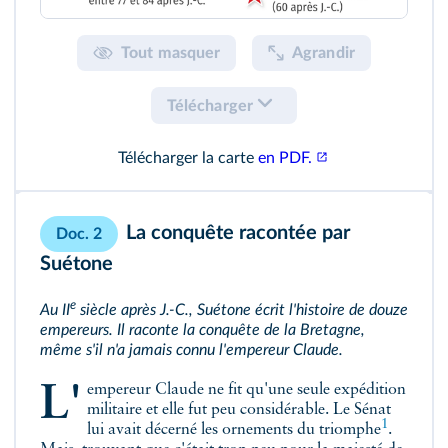
Tout masquer
Agrandir
Télécharger
Télécharger la carte
en PDF.
La conquête racontée par
Doc. 2
Suétone
e
Au II
siècle après J.‑C., Suétone écrit l'histoire de douze
empereurs. Il raconte la conquête de la Bretagne,
même s'il n'a jamais connu l'empereur Claude.
L'empereur Claude ne fit qu'une seule expédition
militaire et elle fut peu considérable. Le Sénat
1
lui avait décerné les ornements du
triomphe
.