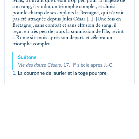
Mais, trouvant que c'était trop peu pour la majesté de
son rang, il voulut un triomphe complet, et choisit
pour le champ de ses exploits la Bretagne, qui n'avait
pas été attaquée depuis Jules César [...]. [Une fois en
Bretagne], sans combat et sans effusion de sang, il
reçut en très peu de jours la soumission de l'île, revint
à Rome six mois après son départ, et célébra un
triomphe complet.
Suétone
e
Vie des douze Césars
, 17, II
siècle après J.‑C.
1.
La couronne de laurier et la toge pourpre.