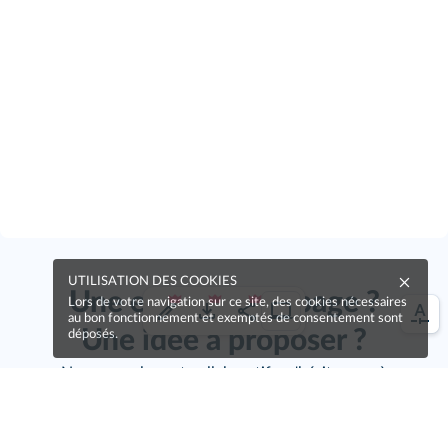
UTILISATION DES COOKIES
Une erreur sur la page ?
Lors de votre navigation sur ce site, des cookies nécessaires
au bon fonctionnement et exemptés de consentement sont
Une idée à proposer ?
déposés.
Nos manuels sont collaboratifs, n'hésitez pas à
nous en faire part.
Je contribue !