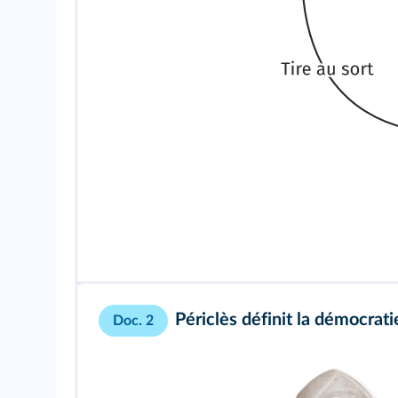
Périclès définit la
démocrati
Doc. 2