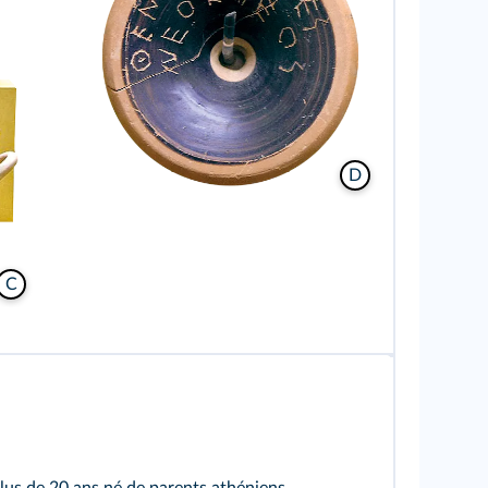
D
C
s de 20 ans né de parents athéniens.