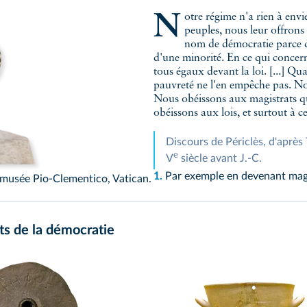
Notre régime n'a rien à envier à celui de nos voisins. Loin d'imiter les autres
peuples, nous leur offrons
nom de démocratie parce q
d'une minorité. En ce qui concer
tous égaux devant la loi. [...] 
pauvreté ne l'en empêche pas. Nou
Nous obéissons aux
magistrats
q
obéissons aux lois, et surtout à ce
Discours de Périclès, d'aprè
e
V
siècle avant J.‑C.
1.
Par exemple en devenant magi
, musée Pio-Clementico, Vatican.
ts de la démocratie