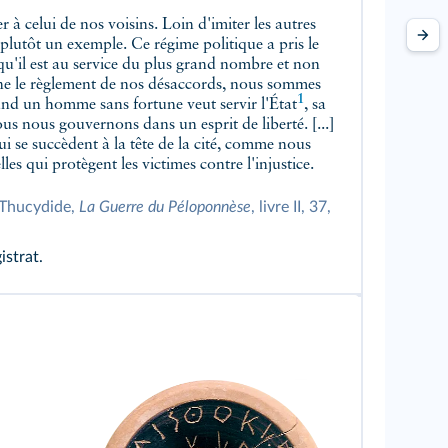
 plutôt un exemple. Ce régime politique a pris le
u'il est au service du plus grand nombre et non
ne le règlement de nos désaccords, nous sommes
1
Quand un homme sans fortune
veut servir l'État
, sa
s nous gouvernons dans un esprit de liberté. [...]
ui se succèdent à la tête de la cité, comme nous
lles qui protègent les victimes contre l'injustice.
s Thucydide,
La Guerre du Péloponnèse
, livre II, 37,
strat.