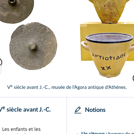
Images : Wikimedia
e
V
siècle avant J.‑C., musée de l'Agora antique d'Athènes.
e
V
siècle avant J.‑C.
Notions
Un citoyen :
homme de plu