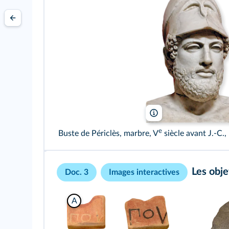
Jastrow/Wikimeda
e
Buste de Périclès, marbre, V
siècle avant J.‑C.
Les obje
Doc. 3
Images interactives
A