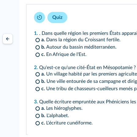
Quiz
1.
. Dans quelle région les premiers États apparai
a.
Dans la région du Croissant fertile.
b.
Autour du bassin méditerranéen.
c.
En Afrique de l'Est.
2.
Qu'est-ce qu'une cité-État en Mésopotamie ?
a.
Un village habité par les premiers agriculte
b.
Une ville entourée de sa campagne et dirig
c.
Une tribu de chasseurs-cueilleurs menés pa
3.
Quelle écriture empruntée aux Phéniciens les G
a.
Les hiéroglyphes.
b.
L'alphabet.
c.
L'écriture cunéiforme.