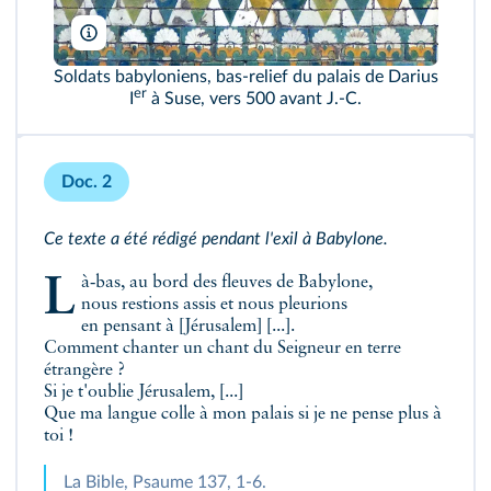
World History Archive/Alamy
Soldats babyloniens, bas‑relief du palais de Darius
er
I
à Suse, vers 500 avant J.-C.
Doc. 2
Ce texte a été rédigé pendant l'exil à Babylone.
Là‑bas, au bord des fleuves de Babylone,
nous restions assis et nous pleurions
en pensant à [Jérusalem] [...].
Comment chanter un chant du Seigneur en terre
étrangère ?
Si je t'oublie Jérusalem, [...]
Que ma langue colle à mon palais si je ne pense plus à
toi !
La Bible, Psaume 137, 1-6.