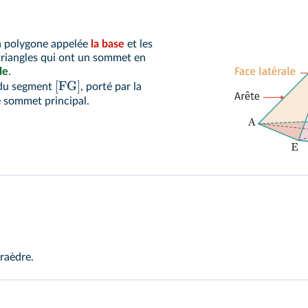
un polygone appelée
la base
et les
 triangles qui ont un sommet en
de
.
[
FG
]
 du segment
, porté par la
e sommet principal.
raèdre.