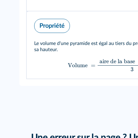
Propriété
Le volume d'une pyramide est égal au tiers du pro
sa hauteur.
aire de la base
Volume
=
3
Une erreur sur la page ? U