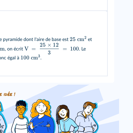
2
25
cm
e pyramide dont l'aire de base est
et
25
×
12
cm
V
=
=
100
, on écrit
. Le
3
3
100
cm
onc égal à
.
e idée !