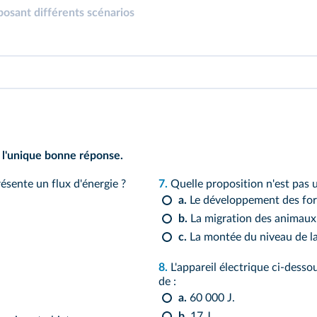
osant différents scénarios
 l'unique bonne réponse.
résente un flux d'énergie ?
7.
Quelle proposition n'est pas
a.
Le développement des for
b.
La migration des animaux
c.
La montée du niveau de la
8.
L'appareil électrique ci-des
de :
a.
60 000 J.
b.
17 J.