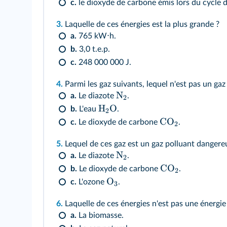
c.
le dioxyde de carbone émis lors du cycle d
3.
Laquelle de ces énergies est la plus grande ?
a.
765 kW⋅h.
b.
3,0 t.e.p.
c.
248 000 000 J.
4.
Parmi les gaz suivants, lequel n'est pas un gaz 
N
a.
Le diazote
.
2
H
O
b.
L'eau
.
2
CO
c.
Le dioxyde de carbone
.
2
5.
Lequel de ces gaz est un gaz polluant dangere
N
a.
Le diazote
.
2
CO
b.
Le dioxyde de carbone
.
2
O
c.
L'ozone
.
3
6.
Laquelle de ces énergies n'est pas une énergie 
a.
La biomasse.