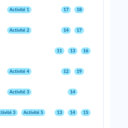
Activité 1
17
18
Activité 2
14
17
11
13
16
Activité 4
12
19
Activité 3
14
tivité 3
Activité 5
13
14
15