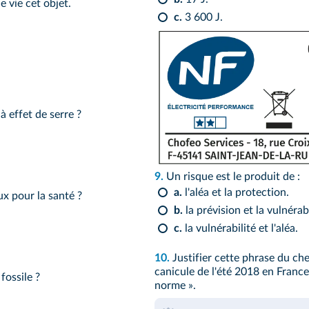
e vie cet objet.
c.
3 600 J.
à effet de serre ?
9.
Un risque est le produit de :
a.
l'aléa et la protection.
ux pour la santé ?
b.
la prévision et la vulnérabi
c.
la vulnérabilité et l'aléa.
10.
Justifier cette phrase du ch
canicule de l'été 2018 en France 
fossile ?
norme ».