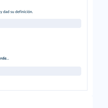
y dad su definición.
erda
...