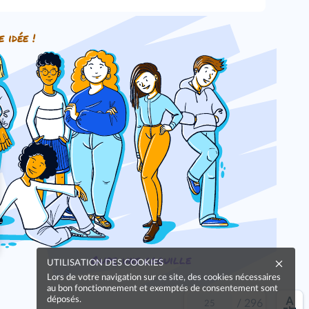
e idée !
Oups, une coquille
UTILISATION DES COOKIES
Lors de votre navigation sur ce site, des cookies nécessaires
au bon fonctionnement et exemptés de consentement sont
déposés.
/
296