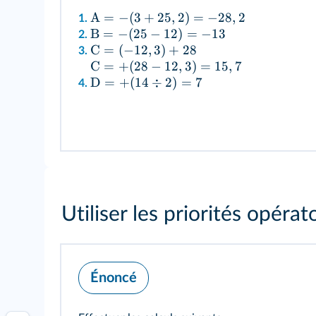
A
=
−
(
3
+
25
,
2
)
=
−
28
,
2
1.
B
=
−
(
25
−
12
)
=
−
13
2.
C
=
(
−
12
,
3
)
+
28
3.
C
=
+
(
28
−
12
,
3
)
=
15
,
7
3.
D
=
+
(
14
÷
2
)
=
7
4.
Utiliser les priorités opérat
Énoncé