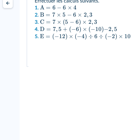
Effectuer les calculs suivants.
A
=
6
−
6
×
4
1.
B
=
7
×
5
−
6
×
2
,
3
2.
C
=
7
×
(
5
−
6
)
×
2
,
3
3.
D
=
7
,
5
+
(
−
6
)
×
(
−
10
)
−
2
,
5
4.
E
=
(
−
12
)
×
(
−
4
)
÷
6
÷
(
−
2
)
×
10
5.