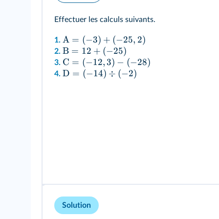
Effectuer les calculs suivants.
A
=
(
−
3
)
+
(
−
25
,
2
)
1.
B
=
12
+
(
−
25
)
2.
C
=
(
−
12
,
3
)
−
(
−
28
)
3.
D
=
(
−
14
)
÷
(
−
2
)
4.
Solution