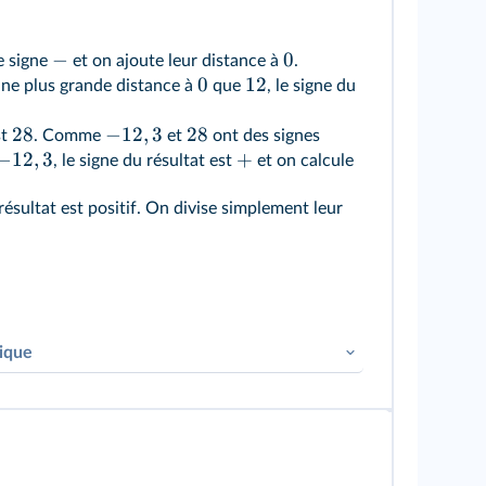
−
0
e signe
et on ajoute leur distance à
.
0
12
ne plus grande distance à
que
, le signe du
28
−
12
,
3
28
st
. Comme
et
ont des signes
−
12
,
3
+
, le signe du résultat est
et on calcule
ésultat est positif. On divise simplement leur
rique