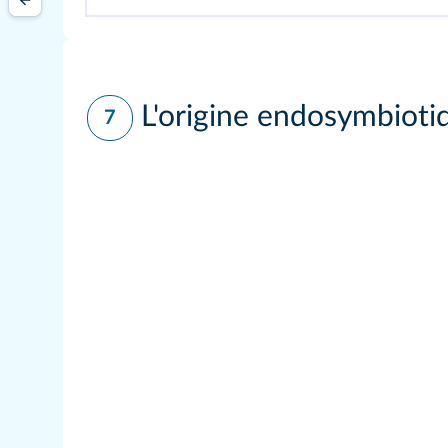
L'origine endosymbioti
7