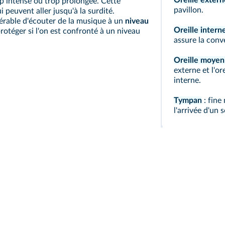
Oreille extern
op intense ou trop prolongée. Cette
pavillon.
i peuvent aller jusqu'à la surdité.
éférable d'écouter de la musique à un
niveau
Oreille intern
rotéger si l'on est confronté à un niveau
assure la conv
Oreille moye
externe et l'or
interne.
Tympan
: fine
l'arrivée d'un 