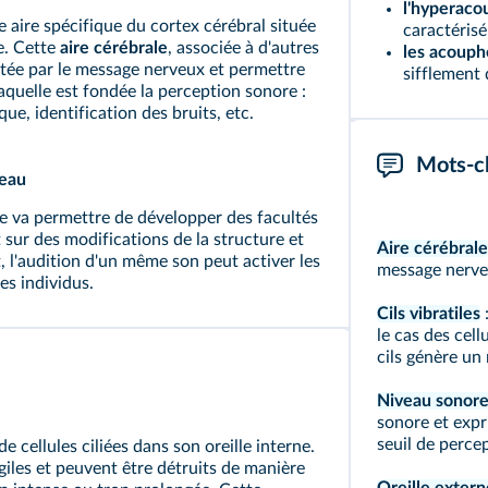
l'hyperacou
 aire spécifique du cortex cérébral située
caractérisé
re. Cette
aire cérébrale
, associée à d'autres
les acouph
portée par le message nerveux et permettre
sifflement d
 laquelle est fondée la perception sonore :
e, identification des bruits, etc.
Mots-c
veau
ue va permettre de développer des facultés
t sur des modifications de la structure et
Aire cérébrale
 l'audition d'un même son peut activer les
message nerveux
es individus.
Cils vibratiles
:
le cas des cell
cils génère un
Niveau sonor
sonore et expr
seuil de percep
cellules ciliées dans son oreille interne.
ragiles et peuvent être détruits de manière