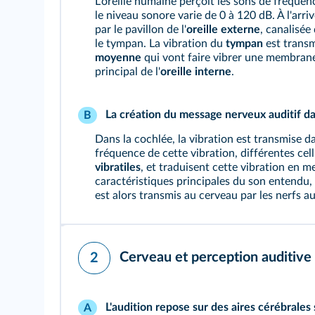
L'oreille humaine perçoit les sons de fréque
le niveau sonore varie de 0 à 120 dB. À l'arriv
par le pavillon de l'
oreille externe
, canalisée 
le tympan. La vibration du
tympan
est transmi
moyenne
qui vont faire vibrer une membrane 
principal de l'
oreille interne
.
La création du message nerveux auditif dan
B
Dans la cochlée, la vibration est transmise da
fréquence de cette vibration, différentes cell
vibratiles
, et traduisent cette vibration en 
caractéristiques principales du son entendu, 
est alors transmis au cerveau par les nerfs au
Cerveau et perception auditive
2
L'audition repose sur des aires cérébrales 
A