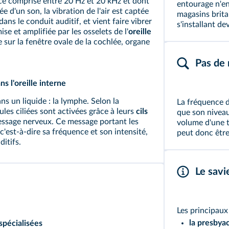
nce comprise entre 20 Hz et 20 kHz et dont
entourage n'en
ée d'un son, la vibration de l'air est captée
magasins brita
dans le conduit auditif, et vient faire vibrer
s'installant de
se et amplifiée par les osselets de l'
oreille
sur la fenêtre ovale de la cochlée, organe
Pas de
s l'oreille interne
ns un liquide : la lymphe. Selon la
La fréquence d
ules ciliées sont activées grâce à leurs
cils
que son niveau
message nerveux. Ce message portant les
volume d'une t
c'est-à-dire sa fréquence et son intensité,
peut donc être 
ditifs.
Le savi
Les principaux 
la presbyac
spécialisées