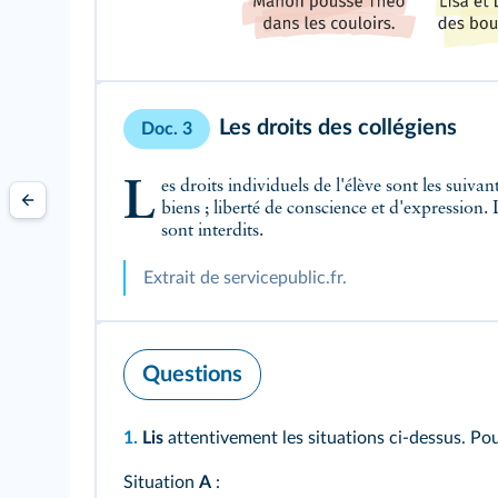
Les droits des collégiens
Doc. 3
Les droits individuels de l'élève sont les suivants : droit d'être protégé contre les violences physiques ou psychologiques ; droit au respect de son travail et de ses
biens ; liberté de conscience et d'expression.
sont interdits.
Extrait de servicepublic.fr.
Questions
1.
Lis
attentivement les situations ci‑dessus. Pou
Situation
A
: