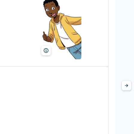
Vincent Brascaglia/Lelivrescolaire.fr