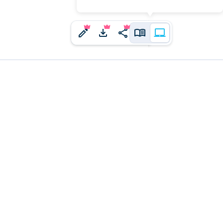
j'ai un
ne idée à proposer ?
us en faire part.