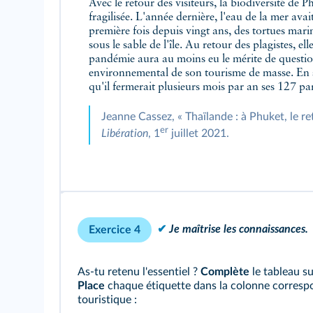
Avec le retour des visiteurs, la biodiversité de 
fragilisée. L'année dernière, l'eau de la mer avai
première fois depuis vingt ans, des tortues mar
sous le sable de l'île. Au retour des plagistes, el
pandémie aura au moins eu le mérite de questio
environnemental de son tourisme de masse. En 
qu'il fermerait plusieurs mois par an ses 127 p
Jeanne Cassez, « Thaïlande : à Phuket, le ret
er
Libération
, 1
juillet 2021.
✔
Je maîtrise les connaissances.
Exercice 4
As‑tu retenu l'essentiel ?
Complète
le tableau su
Place
chaque étiquette dans la colonne correspond
touristique :