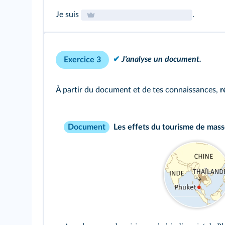
Je suis
.
✔
J'analyse un document.
Exercice 3
À partir du document et de tes connaissances,
r
Les effets du tourisme de mas
Document