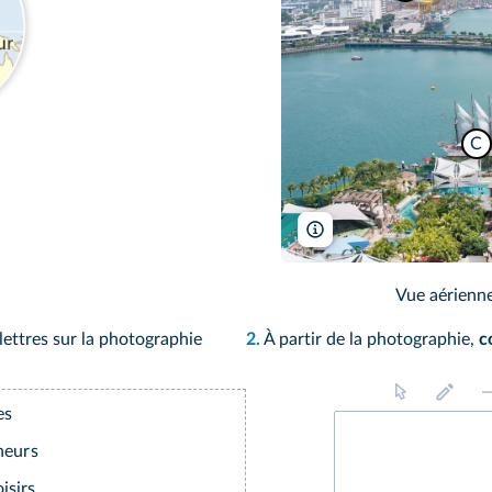
C
Greg Balfour Evans/Alamy
Vue aérienne
ettres sur la photographie
2.
À partir de la
photographie,
c
es
neurs
isirs