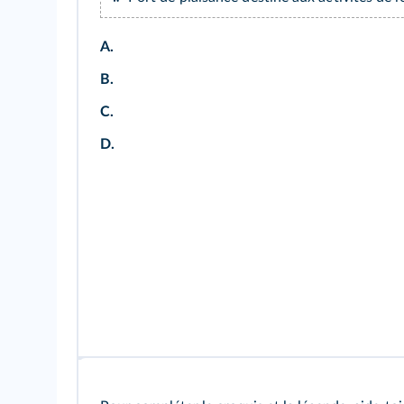
A.
B.
C.
D.