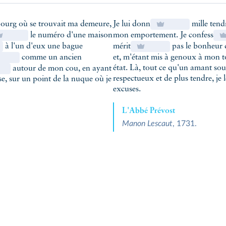
be
, c'est que la terminaison est celle de l'imparfait ➝
ais
.
ourg où se trouvait ma demeure,
Je lui donn
mille tend
le numéro d'une maison
mon emportement. Je confess
à l'un d'eux une bague
mérit
pas le bonheur d'
comme un ancien
et, m'étant mis à genoux à mon to
état. Là, tout ce qu'un amant so
autour de mon cou, en ayant
respectueux et de plus tendre, je 
e, sur un point de la nuque où je
excuses.
L'Abbé Prévost
Manon Lescaut
, 1731.