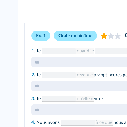
C
Ex. 1
Oral - en binôme
1.
Je
quand je
2.
Je
revenue à vingt heures po
3.
Je
qu'elle rentre.
4.
Nous avons
à ce que nous a