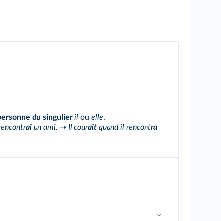
ersonne du singulier
il
ou
elle
.
rencontr
ai
un ami.
➝
Il cour
ait
quand il rencontr
a