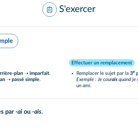
S'exercer
imple
Effectuer un remplacement
e
rrière-plan
➝
imparfait
.
Remplacer le sujet par la
3
p
lan
➝
passé simple
.
Exemple : Je cour
ais
quand je 
un ami.
es par
-ai
ou
-ais
.