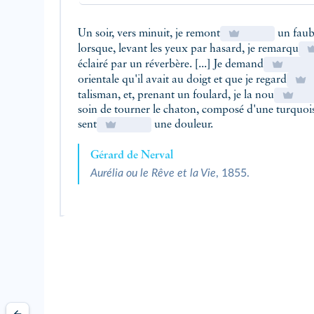
Si vous pouvez ajouter
j'étais en train de + ver
Un soir, vers minuit, je remont
un faub
lorsque, levant les yeux par hasard, je remarqu
éclairé par un réverbère. [...] Je demand
orientale qu'il avait au doigt et que je regard
talisman, et, prenant un foulard, je la nou
soin de tourner le chaton, composé d'une turquois
sent
une douleur.
Gérard de Nerval
Aurélia ou le Rêve et la Vie
, 1855.