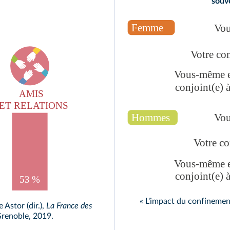
souv
« L'impact du confinemen
 Astor (dir.),
La France des
Grenoble, 2019.