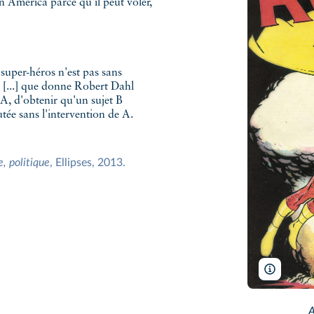
n America parce qu'il peut voler,
?
 super-héros n'est pas sans
e [...] que donne Robert Dahl
 A, d'obtenir qu'un sujet B
tée sans l'intervention de A.
, politique
, Ellipses, 2013.
Atoman/