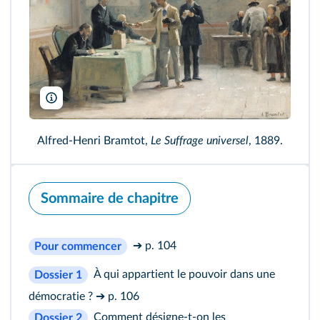
Musee de la Ville de Paris, Musee du Petit-Palais, France / Bridgem
Alfred-Henri Bramtot,
Le Suffrage universel
, 1889.
Sommaire de chapitre
➔ p. 104
Pour commencer
À qui appartient le pouvoir dans une
Dossier 1
démocratie ?
➔ p. 106
Comment désigne-t-on les
Dossier 2