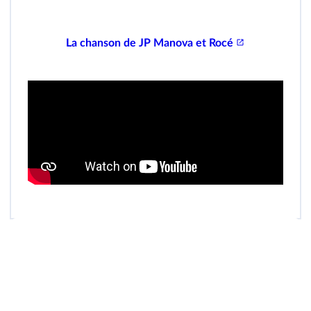
La chanson de JP Manova et Rocé