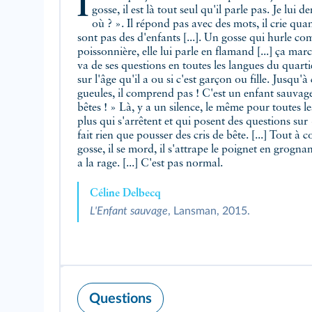
II est là que je le trouve sur la place du jeu de balle juste après le marché [...] le
gosse, il est là tout seul qu'il parle pas. Je lui 
où ? ». Il répond pas avec des mots, il crie qu
sont pas des d'enfants [...]. Un gosse qui hurle c
poissonnière, elle lui parle en flamand [...] ça ma
va de ses questions en toutes les langues du quarti
sur l'âge qu'il a ou si c'est garçon ou fille. Jusqu'à
gueules, il comprend pas ! C'est un enfant sauvage
bêtes ! » Là, y a un silence, le même pour toutes le
plus qui s'arrêtent et qui posent des questions sur «
fait rien que pousser des cris de bête. [...] Tout à 
gosse, il se mord, il s'attrape le poignet en grogn
a la rage. [...] C'est pas normal.
Céline Delbecq
L'Enfant sauvage
, Lansman, 2015.
Questions