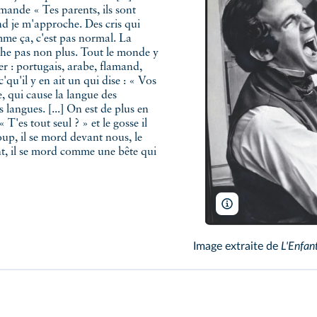
demande « Tes parents, ils sont
and je m'approche. Des cris qui
omme ça, c'est pas normal. La
rche pas non plus. Tout le monde y
er : portugais, arabe, flamand,
 c'qu'il y en ait un qui dise : « Vos
, qui cause la langue des
s langues. [...] On est de plus en
 T'es tout seul ? » et le gosse il
coup, il se mord devant nous, le
ant, il se mord comme une bête qui
Films du Carrosse/
Image extraite de
L'Enfan