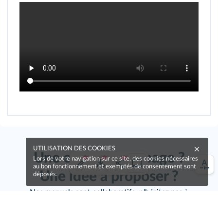
UTILISATION DES COOKIES
Une erreur sur la page ?
Lors de votre navigation sur ce site, des cookies nécessaires
au bon fonctionnement et exemptés de consentement sont
Une idée à proposer ?
déposés.
Nos manuels sont collaboratifs, n'hésitez pas à
nous en faire part.