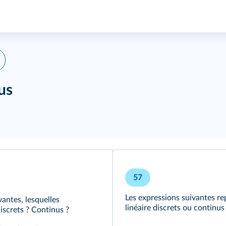
us
57
Les expressions suivantes re
antes, lesquelles
linéaire discrets ou continus 
iscrets ? Continus ?