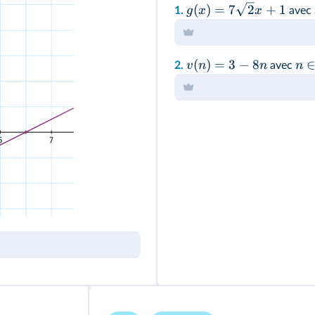
(
)
=
7
2
+
1
g
x
x
1.
avec
(
)
=
3
−
8
v
n
n
n
2.
avec