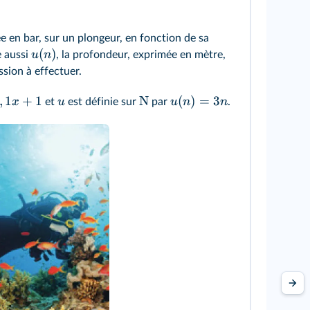
e en bar, sur un plongeur, en fonction de sa
(
)
u
n
e aussi
, la profondeur, exprimée en mètre,
sion à effectuer.
,
1
+
1
N
(
)
=
3
x
u
u
n
n
et
est définie sur
par
.