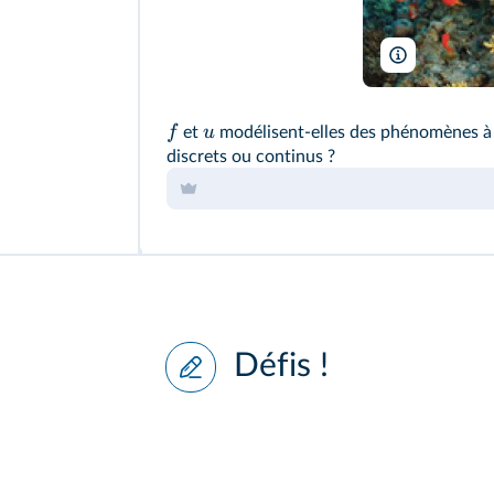
ultramarinfo
f
u
et
modélisent-elles des phénomènes à cr
discrets ou continus ?
Défis !