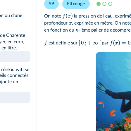
59
Fil rouge
(
)
on ou d'une
f
x
On note
la pression de l'eau, exprimé
x
profondeur
, exprimée en mètre. On not
n
en fonction du
-ième palier de décompres
 de Charente
yer, en euro,
[
0
;
+
∞
[
(
)
=
0
f
f
x
est définie sur
par
en litre.
réseau wifi se
eils connectés,
ajoute un