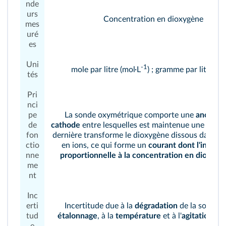
nde
urs
Concentration en dioxygène
mes
uré
es
Uni
-1
mole par litre (mol·L
) ; gramme par litre (g·
tés
Pri
nci
pe
La sonde oxymétrique comporte une
anode
et
de
cathode
entre lesquelles est maintenue une tensi
fon
dernière transforme le dioxygène dissous dans la
ctio
en ions, ce qui forme un
courant dont l'intensi
nne
proportionnelle à la concentration en dioxyg
me
nt
Inc
erti
Incertitude due à la
dégradation
de la sonde, 
tud
étalonnage
, à la
température
et à l'
agitation du