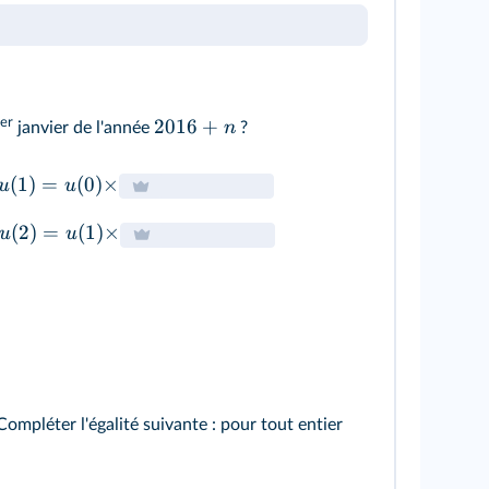
t
1
−
 multiplier par
100
er
2016
+
n
janvier de l'année
?
(
1
)
=
(
0
)
×
u
u
(
2
)
=
(
1
)
×
u
u
 Compléter l'égalité suivante : pour tout entier