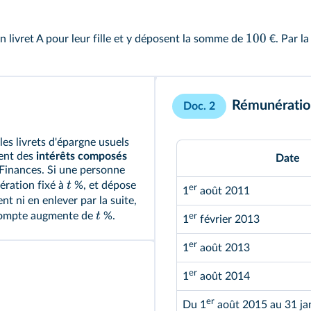
100
n livret A pour leur fille et y déposent la somme de
€. Par la
Rémunération
Doc. 2
es livrets d'épargne usuels
vent des
intérêts composés
Date
 Finances. Si une personne
t
ération fixé à
%, et dépose
er
1
août 2011
t ni en enlever par la suite,
t
 compte augmente de
%.
er
1
février 2013
er
1
août 2013
er
1
août 2014
er
Du 1
août 2015 au 31 ja