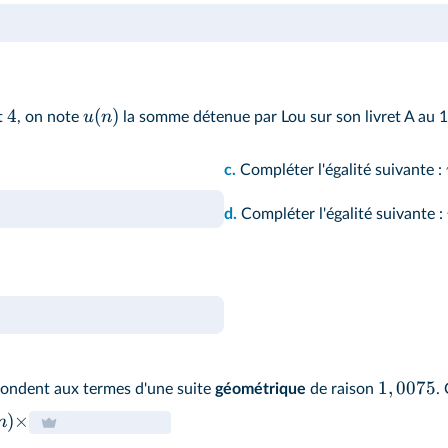
t
1
+
t
ultiplier par
. Diminuer une quantité de
% revient à la
100
ltiplie est appelé
coefficient multiplicateur
.
4
(
)
u
n
t
, on note
la somme détenue par Lou sur son livret A au 1
c.
Compléter l'égalité suivante :
d.
Compléter l'égalité suivante :
1
,
0075
ondent aux termes d'une suite
géométrique
de raison
.
)
×
n