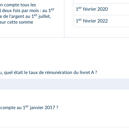
 en compte tous les
er
1
février 2020
er
 deux fois par mois : au 1
er
 de l'argent au 1
juillet,
er
1
février 2022
s sur cette somme
, quel était le taux de rémunération du livret A ?
er
n compte au 1
janvier 2017 ?