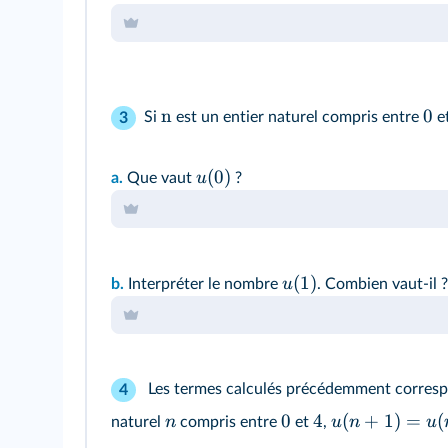
t
Augmenter une quantité de
% revient à la m
Dans les deux cas, ce nombre par lequel on mu
n
0
Si
est un entier naturel compris entre
e
3
(
0
)
u
a.
Que vaut
?
(
1
)
u
b.
Interpréter le nombre
. Combien vaut-il ?
Les termes calculés précédemment corresp
4
0
4
(
+
1
)
=
(
n
u
n
u
naturel
compris entre
et
,