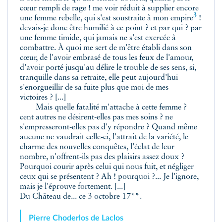
cœur rempli de rage ! me voir réduit à supplier encore
3
une femme rebelle, qui s'est soustraite à mon
empire
!
devais-je donc être humilié à ce point ? et par qui ? par
une femme timide, qui jamais ne s'est exercée à
combattre. À quoi me sert de m'être établi dans son
cœur, de l'avoir embrasé de tous les feux de l'amour,
d'avoir porté jusqu'au délire le trouble de ses sens, si,
tranquille dans sa retraite, elle peut aujourd'hui
s'enorgueillir de sa fuite plus que moi de mes
victoires ? [...]
Mais quelle fatalité m'attache à cette femme ?
cent autres ne désirent-elles pas mes soins ? ne
s'empresseront-elles pas d'y répondre ? Quand même
aucune ne vaudrait celle-ci, l'attrait de la variété, le
charme des nouvelles conquêtes, l'éclat de leur
nombre, n'offrent-ils pas des plaisirs assez doux ?
Pourquoi courir après celui qui nous fuit, et négliger
ceux qui se présentent ? Ah ! pourquoi ?... Je l'ignore,
mais je l'éprouve fortement. [...]
Du Château de... ce 3 octobre 17**.
Pierre Choderlos de Laclos