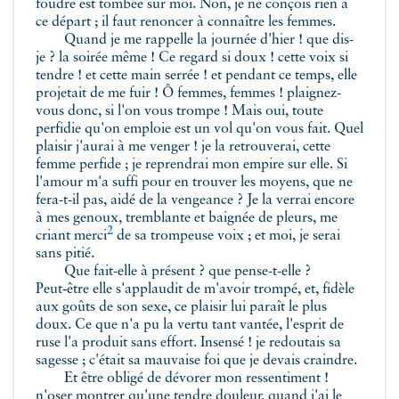
foudre est tombée sur moi. Non, je ne conçois rien à
ce départ ; il faut renoncer à connaître les femmes.
Quand je me rappelle la journée d'hier ! que dis-
je ? la soirée même ! Ce regard si doux ! cette voix si
tendre ! et cette main serrée ! et pendant ce temps, elle
projetait de me fuir ! Ô femmes, femmes ! plaignez-
vous donc, si l'on vous trompe ! Mais oui, toute
perfidie qu'on emploie est un vol qu'on vous fait. Quel
plaisir j'aurai à me venger ! je la retrouverai, cette
femme perfide ; je reprendrai mon empire sur elle. Si
l'amour m'a suffi pour en trouver les moyens, que ne
fera-t-il pas, aidé de la vengeance ? Je la verrai encore
à mes genoux, tremblante et baignée de pleurs, me
2
criant
merci
de sa trompeuse voix ; et moi, je serai
sans pitié.
Que fait-elle à présent ? que pense-t-elle ?
Peut‑être elle s'applaudit de m'avoir trompé, et, fidèle
aux goûts de son sexe, ce plaisir lui paraît le plus
doux. Ce que n'a pu la vertu tant vantée, l'esprit de
ruse l'a produit sans effort. Insensé ! je redoutais sa
sagesse ; c'était sa mauvaise foi que je devais craindre.
Et être obligé de dévorer mon ressentiment !
n'oser montrer qu'une tendre douleur, quand j'ai le