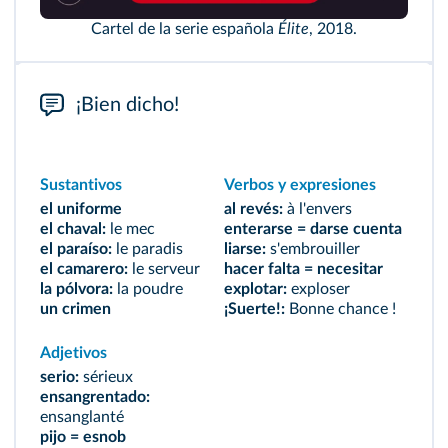
Cartel de la serie española
Élite
, 2018.
¡Bien dicho!
Sustantivos
Verbos y expresiones
el uniforme
al revés:
à l'envers
el chaval:
le mec
enterarse = darse cuenta
el paraíso:
le paradis
liarse:
s'embrouiller
el camarero:
le serveur
hacer falta = necesitar
la pólvora:
la poudre
explotar:
exploser
un crimen
¡Suerte!:
Bonne chance !
Adjetivos
serio:
sérieux
ensangrentado:
ensanglanté
pijo = esnob