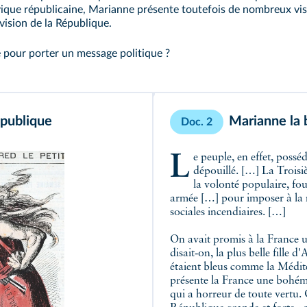
civique républicaine, Marianne présente toutefois de nombreux vi
vision de la République.
 pour porter un message politique ?
publique
Marianne la
Doc. 2
Le peuple, en effet, possédait la souveraineté directe, complète, il en a été
dépouillé. […] La Trois
la volonté populaire, fou
armée […] pour imposer à la 
sociales incendiaires. […]
On avait promis à la France u
disait‑on, la plus belle fille d
étaient bleus comme la Méditerr
présente la France une bohé
qui a horreur de toute vertu.