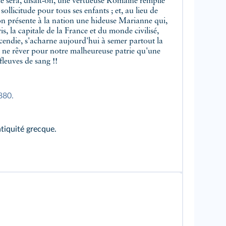
ce sera, disait‑on, une vertueuse Romaine remplie
 sollicitude pour tous ses enfants ; et, au lieu de
 on présente à la nation une hideuse Marianne qui,
, la capitale de la France et du monde civilisé,
'incendie, s'acharne aujourd'hui à semer partout la
le ne rêver pour notre malheureuse patrie qu'une
 fleuves de sang !!
880.
tiquité grecque.