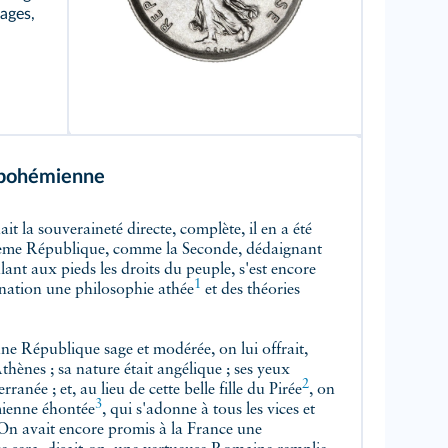
sages,
 bohémienne
ième République, comme la Seconde, dédaignant
lant aux pieds les droits du peuple, s'est encore
1
nation une philosophie athée
et des théories
ne République sage et modérée, on lui offrait,
'Athènes ; sa nature était angélique ; ses yeux
2
anée ; et, au lieu de cette belle fille du Pirée
, on
3
mienne éhontée
, qui s'adonne à tous les vices et
 On avait encore promis à la France une