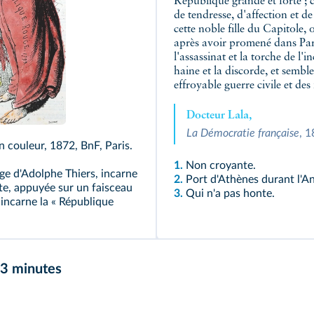
République grande et forte ; 
de tendresse, d'affection et de
cette noble fille du Capitole,
après avoir promené dans Paris
l'assassinat et la torche de l
haine et la discorde, et semb
effroyable guerre civile et des
Docteur Lala,
La Démocratie française
, 1
n couleur, 1872, BnF, Paris.
1.
Non croyante.
ge d'Adolphe Thiers, incarne
2.
Port d'Athènes durant l'An
te, appuyée sur un faisceau
3.
Qui n'a pas honte.
 incarne la « République
 3 minutes