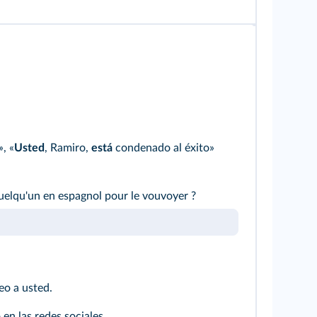
, «
Usted
, Ramiro,
está
condenado al éxito»
elqu'un en espagnol pour le vouvoyer ?
eo a usted.
en las redes sociales.