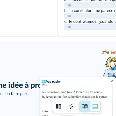
b.
Tu currículum me parece mu
c.
Te contratamos: ¿cuándo 
j'ai un
Vue papier
ne idée à proposer ?
us en faire part.