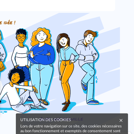
e idée !
Oups, une coquille
UTILISATION DES COOKIES
Lors de votre navigation sur ce site, des cookies nécessaires
au bon fonctionnement et exemptés de consentement sont