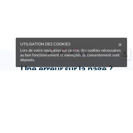
UTILISATION DES COOKIES
Lors de votre navigation sur ce site, des cookies nécessaires
au bon fonctionnement et exemptés de consentement sont
déposés.
Une erreur sur la page ?
Une idée à proposer ?
Nos manuels sont collaboratifs, n'hésitez pas à
nous en faire part.
Je contribue !