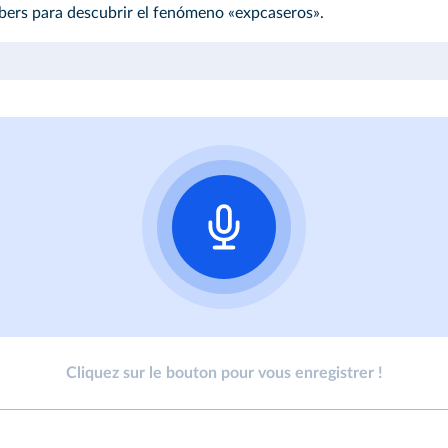
bers para descubrir el fenómeno «expcaseros».
Cliquez sur le bouton pour vous enregistrer !