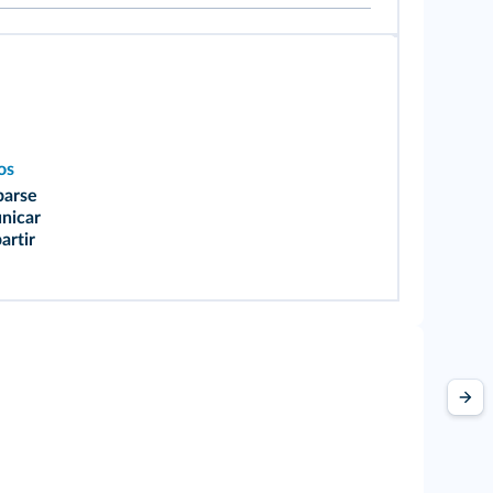
os
parse
nicar
artir