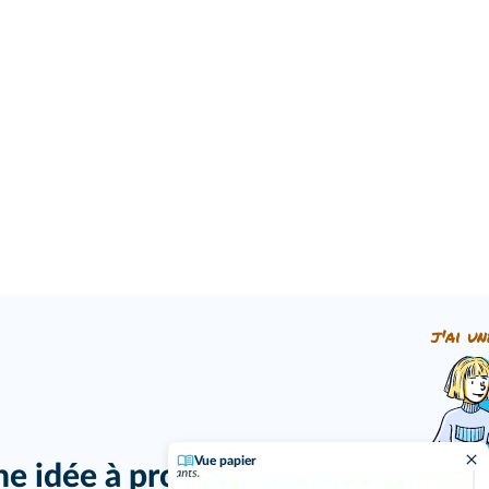
j'ai un
Vue papier
ne idée à proposer ?