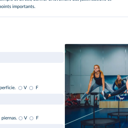
points importants.
perficie.
V
F
 piernas.
V
F