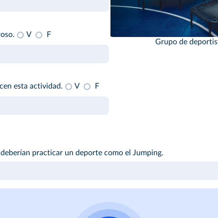
roso.
V
F
Grupo de deportist
en esta actividad.
V
F
 deberían practicar un deporte como el Jumping.