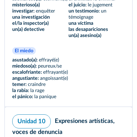
misterioso(a)
el juicio:
le jugement
investigar:
enquêter
un testimonio:
un
una investigación
témoignage
el/la inspector(a)
una víctima
un(a) detective
las desapariciones
un(a) asesino(a)
El miedo
asustado(a):
effrayé(e)
miedoso(a):
peureux/se
escalofriante:
effrayant(e)
angustiante:
angoissant(e)
temer:
craindre
la rabia:
la rage
el pánico:
la panique
Expresiones artísticas,
Unidad 10
voces de denuncia