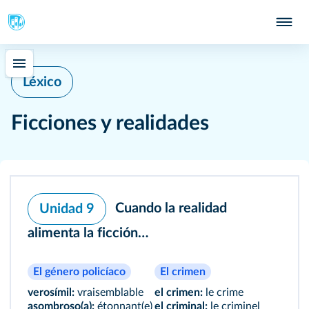
Léxico
Ficciones y realidades
Cuando la realidad
Unidad 9
alimenta la ficción…
El género policíaco
El crimen
verosímil:
vraisemblable
el crimen:
le crime
asombroso(a):
étonnant(e)
el criminal:
le criminel