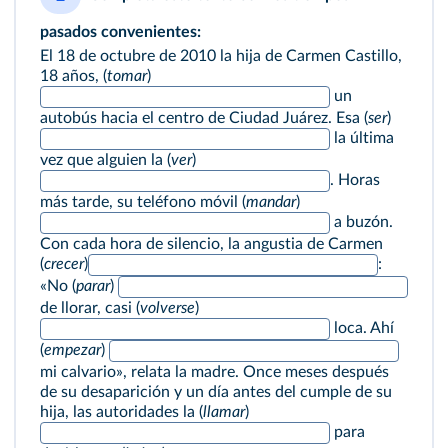
pasados convenientes:
El 18 de octubre de 2010 la hija de Carmen Castillo,
18 años, (
tomar
)
un
autobús hacia el centro de Ciudad Juárez. Esa (
ser
)
la última
vez que alguien la (
ver
)
. Horas
más tarde, su teléfono móvil (
mandar
)
a buzón.
Con cada hora de silencio, la angustia de Carmen
(
crecer
)
:
«No (
parar
)
de llorar, casi (
volverse
)
loca. Ahí
(
empezar
)
mi calvario», relata la madre. Once meses después
de su desaparición y un día antes del cumple de su
hija, las autoridades la (
llamar
)
para