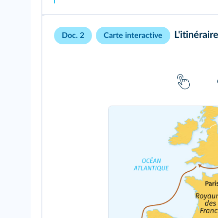
L'itinérai
Doc. 2
Carte interactive