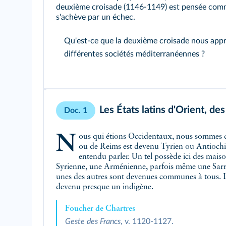
deuxième croisade (1146-1149) est pensée comm
s'achève par un échec.
Qu'est-ce que la deuxième croisade nous appre
différentes sociétés méditerranéennes ?
Les États latins d'Orient, de
Doc. 1
Nous qui étions Occidentaux, nous sommes devenus Orientaux. Celui qui était Romain ou Français est devenu Galiléen ou Palestinien. L'habitant de Chartres
ou de Reims est devenu Tyrien ou Antiochien
entendu parler. Un tel possède ici des mais
Syrienne, une Arménienne, parfois même une Sarrasi
unes des autres sont devenues communes à tous. La 
devenu presque un indigène.
Foucher de Chartres
Geste des Francs
, v. 1120-1127.