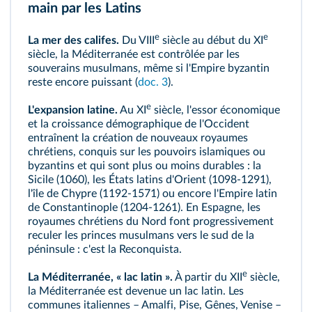
main par les Latins
e
e
La mer des califes.
Du VIII
siècle au début du XI
siècle, la Méditerranée est contrôlée par les
souverains musulmans, même si l'Empire byzantin
reste encore puissant (
doc. 3
).
e
L'expansion latine.
Au XI
siècle, l'essor économique
et la
croissance démographique
de l'Occident
entraînent la création de nouveaux royaumes
chrétiens, conquis sur les pouvoirs islamiques ou
byzantins et qui sont plus ou moins durables : la
Sicile (1060), les États latins d'Orient (1098-1291),
l'île de Chypre (1192-1571) ou encore l'Empire latin
de Constantinople (1204-1261). En Espagne, les
royaumes chrétiens du Nord font progressivement
reculer les princes musulmans vers le sud de la
péninsule : c'est la
Reconquista
.
e
La Méditerranée, « lac latin ».
À partir du XII
siècle,
la Méditerranée est devenue un lac latin. Les
communes italiennes – Amalfi, Pise, Gênes, Venise –