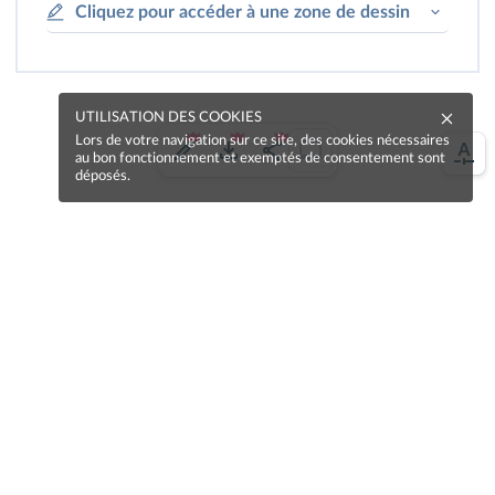
Cliquez pour accéder à une zone de dessin
UTILISATION DES COOKIES
Lors de votre navigation sur ce site, des cookies nécessaires
au bon fonctionnement et exemptés de consentement sont
déposés.
Étape 5
Présenter son projet
À l'oral, présentez votre projet en quelques minutes.
Expliquez les différents bâtiments que le port devra
comporter et montrez comment on pourra attirer
des marchands étrangers.