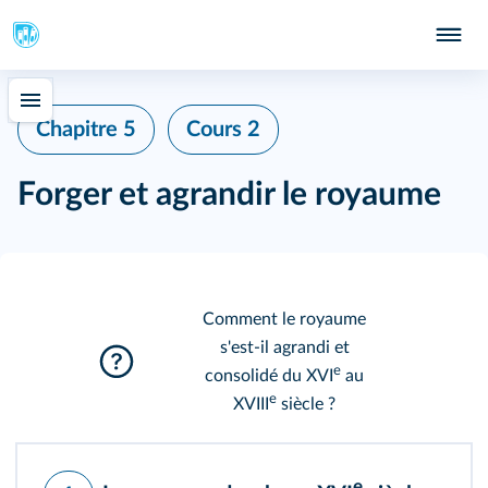
Chapitre 5
Cours 2
Forger et agrandir le royaume
Comment le royaume
s'est-il agrandi et
e
consolidé du XVI
au
e
XVIII
siècle ?
e