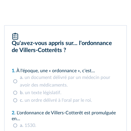
Qu'avez‑vous appris sur... l'ordonnance
de Villers‑Cotterêts ?
1.
À l'époque, une « ordonnance », c'est...
a.
un document délivré par un médecin pour
avoir des médicaments.
b.
un texte législatif.
c.
un ordre délivré à l'oral par le roi.
2.
L'ordonnance de Villers‑Cotterêt est promulguée
en...
a.
1530.