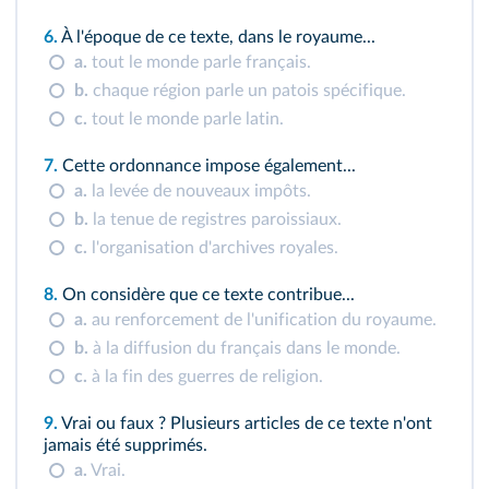
6.
À l'époque de ce texte, dans le royaume...
a.
tout le monde parle français.
b.
chaque région parle un patois spécifique.
c.
tout le monde parle latin.
7.
Cette ordonnance impose également...
a.
la levée de nouveaux impôts.
b.
la tenue de registres paroissiaux.
c.
l'organisation d'archives royales.
8.
On considère que ce texte contribue...
a.
au renforcement de l'unification du royaume.
b.
à la diffusion du français dans le monde.
c.
à la fin des guerres de religion.
9.
Vrai ou faux ? Plusieurs articles de ce texte n'ont
jamais été supprimés.
a.
Vrai.