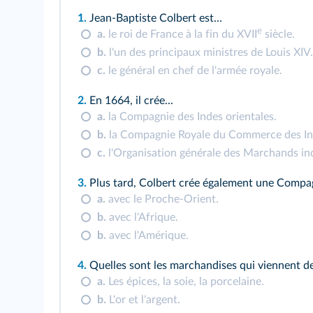
1.
Jean‑Baptiste Colbert est...
e
a.
le roi de France à la fin du XVII
siècle.
b.
l'un des principaux ministres de Louis XIV.
c.
le général en chef de l'armée royale.
2.
En 1664, il crée...
a.
la Compagnie des Indes orientales.
b.
la Compagnie Royale du Commerce des In
c.
l'Organisation générale des Marchands in
3.
Plus tard, Colbert crée également une Compa
a.
avec le Proche‑Orient.
b.
avec l'Afrique.
b.
avec l'Amérique.
4.
Quelles sont les marchandises qui viennent de
a.
Les épices, la soie, la porcelaine.
b.
L'or et l'argent.