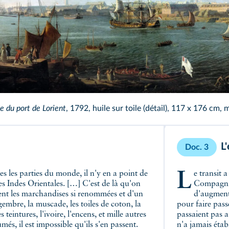
e du port de Lorient
, 1792, huile sur toile (détail), 117 x 176 cm,
L
Doc. 3
Le transit a été accordé en premier lieu aux intéressés de la
es Indes Orientales. […] C'est de là qu'on
Compagnie
iennent les marchandises si renommées et d'un
d'augment
ingembre, la muscade, les toiles de coton, la
pour faire pas
 teintures, l'ivoire, l'encens, et mille autres
passaient pas 
s, il est impossible qu'ils s'en passent.
n'a jamais étab