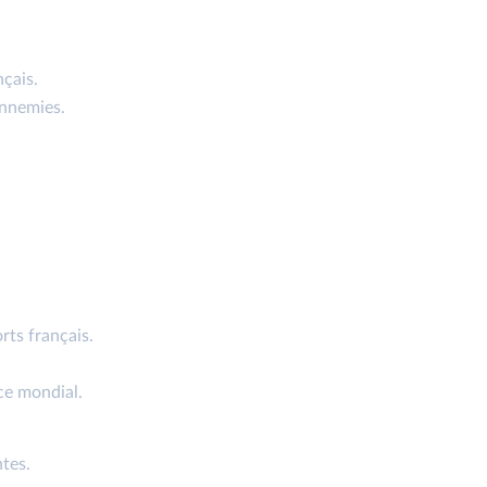
nçais.
nnemies.
rts français.
ce mondial.
tes.