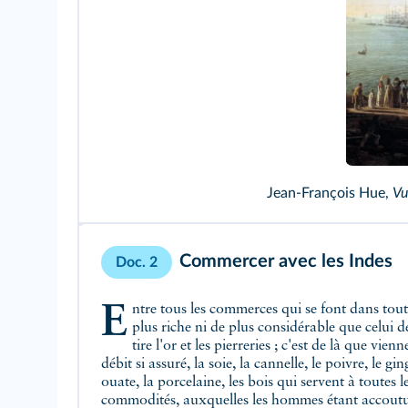
Jean-François Hue,
Vu
Commercer avec les Indes
Doc. 2
Entre tous les commerces qui se font dans toutes les parties du monde, il n'y en a point de
plus riche ni de plus considérable que celui d
tire l'or et les pierreries ; c'est de là que v
débit si assuré, la soie, la cannelle, le poivre, le g
ouate, la porcelaine, les bois qui servent à toutes les
commodités, auxquelles les hommes étant accoutumé