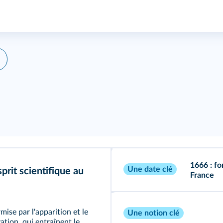
1666 : fo
Une date clé
rit scientifique au
France
mise par l'apparition et le
Une notion clé
tion, qui entraînent le