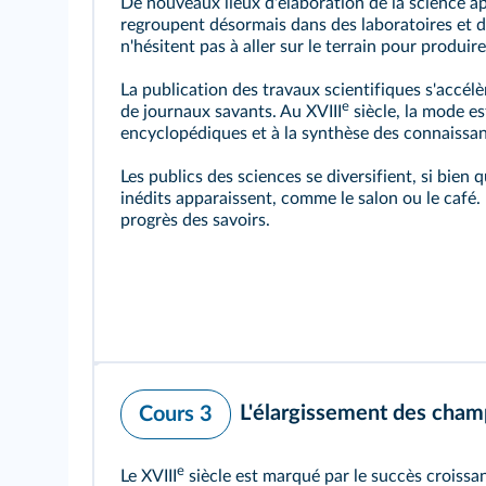
De nouveaux lieux d'élaboration de la science ap
regroupent désormais dans des laboratoires et d
n'hésitent pas à aller sur le terrain pour produi
La publication des travaux scientifiques s'accé
e
de journaux savants. Au XVIII
siècle, la mode e
encyclopédiques et à la synthèse des connaissa
Les publics des sciences se diversifient, si bien q
inédits apparaissent, comme le salon ou le café
progrès des savoirs.
L'élargissement des cham
Cours 3
e
Le XVIII
siècle est marqué par le succès croissant