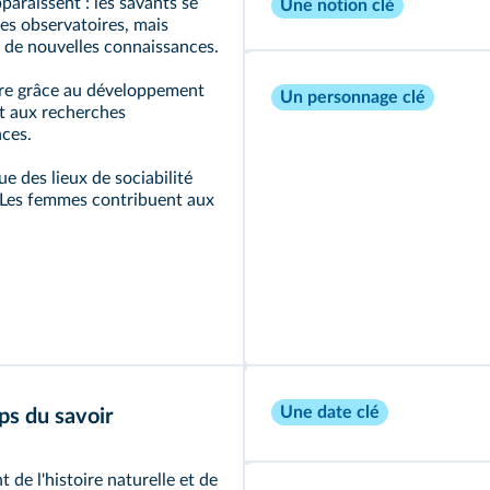
paraissent : les savants se
Une notion clé
es observatoires, mais
re de nouvelles connaissances.
lère grâce au développement
Un personnage clé
st aux recherches
nces.
ue des lieux de sociabilité
. Les femmes contribuent aux
Une date clé
ps du savoir
 de l'histoire naturelle et de