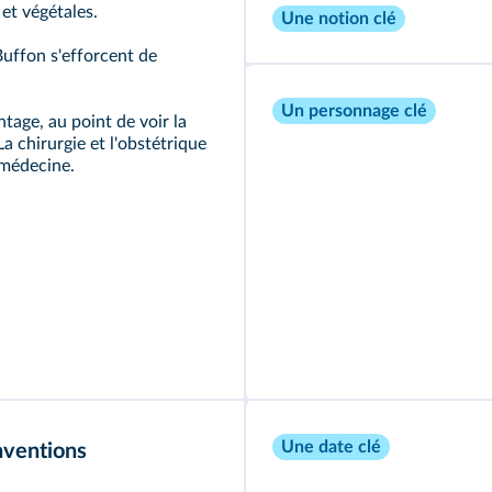
 et végétales.
Une notion clé
Buffon s'efforcent de
Un personnage clé
ntage, au point de voir la
a chirurgie et l'obstétrique
 médecine.
Une date clé
nventions