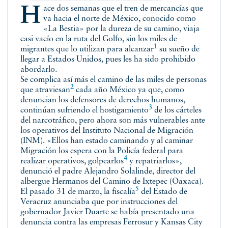
Hace dos semanas que el tren de mercancías que
va hacia el norte de México, conocido como
«La Bestia» por la dureza de su camino, viaja
casi vacío en la ruta del Golfo, sin los miles de
1
migrantes que lo utilizan para
alcanzar
su sueño de
llegar a Estados Unidos, pues les ha sido prohibido
abordarlo.
Se complica así más el camino de las miles de personas
2
que
atraviesan
cada año México ya que, como
denuncian los defensores de derechos humanos,
3
continúan sufriendo
el hostigamiento
de los cárteles
del narcotráfico, pero ahora son más vulnerables ante
los operativos del Instituto Nacional de Migración
(INM). «Ellos han estado caminando y al caminar
Migración los espera con la Policía federal para
4
realizar operativos,
golpearlos
y repatriarlos»,
denunció el padre Alejandro Solalinde, director del
albergue Hermanos del Camino de Ixtepec (Oaxaca).
5
El pasado 31 de marzo,
la fiscalía
del Estado de
Veracruz anunciaba que por instrucciones del
gobernador Javier Duarte se había presentado una
denuncia contra las empresas Ferrosur y Kansas City