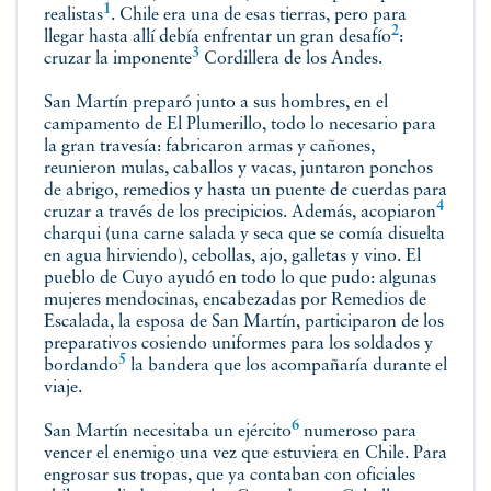
1
realistas
. Chile era una de esas tierras, pero para
2
llegar hasta allí debía enfrentar un gran
desafío
:
3
cruzar la
imponente
Cordillera de los Andes.
San Martín preparó junto a sus hombres, en el
campamento de El Plumerillo, todo lo necesario para
la gran travesía: fabricaron armas y cañones,
reunieron mulas, caballos y vacas, juntaron ponchos
de abrigo, remedios y hasta un puente de cuerdas para
4
cruzar a través de los precipicios. Además,
acopiaron
charqui (una carne salada y seca que se comía disuelta
en agua hirviendo), cebollas, ajo, galletas y vino. El
pueblo de Cuyo ayudó en todo lo que pudo: algunas
mujeres mendocinas, encabezadas por Remedios de
Escalada, la esposa de San Martín, participaron de los
preparativos cosiendo uniformes para los soldados y
5
bordando
la bandera que los acompañaría durante el
viaje.
6
San Martín necesitaba
un ejército
numeroso para
vencer el enemigo una vez que estuviera en Chile. Para
engrosar sus tropas, que ya contaban con oficiales