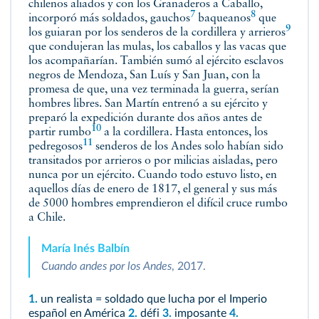
chilenos aliados y con los Granaderos a Caballo,
7
8
incorporó más soldados,
gauchos
baqueanos
que
9
los guiaran por los senderos de la cordillera y
arrieros
que condujeran las mulas, los caballos y las vacas que
los acompañarían. También sumó al ejército esclavos
negros de Mendoza, San Luís y San Juan, con la
promesa de que, una vez terminada la guerra, serían
hombres libres. San Martín entrenó a su ejército y
preparó la expedición durante dos años antes de
10
partir
rumbo
a la cordillera. Hasta entonces, los
11
pedregosos
senderos de los Andes solo habían sido
transitados por arrieros o por milicias aisladas, pero
nunca por un ejército. Cuando todo estuvo listo, en
aquellos días de enero de 1817, el general y sus más
de 5000 hombres emprendieron el difícil cruce rumbo
a Chile.
María Inés Balbín
Cuando andes por los Andes
, 2017.
1.
un realista = soldado que lucha por el Imperio
español en América
2.
défi
3.
imposante
4.