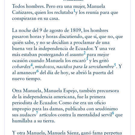
Todos hombres. Pero era una mujer, Manuela
1
Cañizares, quien los
reclutaba
y los reunía para que
conspiraran en su casa.
La noche del 9 de agosto de 1809, los hombres
pasaron horas y horas discutiendo, que sí, que no, que
quién sabe, y no se decidían a proclamar de una
buena vez la independencia de Ecuador. Y una vez
2
más
estaban postergando el asunto
para mejor
3
ocasión cuando Manuela
los encaró
y les gritó
4
5
cobardes
,
miedosos
,
nacidos para
la servidumbre
. Y
6
al amanecer
del día de hoy, se abrió la puerta del
nuevo tiempo.
Otra Manuela, Manuela Espejo, también precursora
de la independencia americana, fue la primera
periodista de Ecuador. Como ése era un oficio
impropio para las damas, publicaba con seudónimo
7
8
sus
audaces
artículos contra la mentalidad
servil
que
humillaba a su tierra.
Y otra Manuela, Manuela Sáenz, ganó fama perpetua