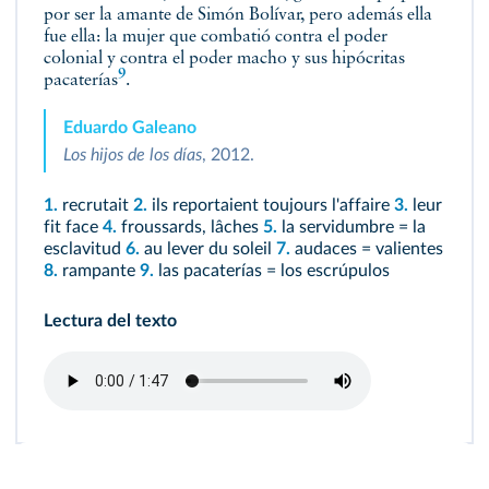
por ser la amante de Simón Bolívar, pero además ella
fue ella: la mujer que combatió contra el poder
colonial y contra el poder macho y sus hipócritas
9
pacaterías
.
Eduardo Galeano
Los hijos de los días
, 2012.
1.
recrutait
2.
ils reportaient toujours l'affaire
3.
leur
fit face
4.
froussards, lâches
5.
la servidumbre = la
esclavitud
6.
au lever du soleil
7.
audaces = valientes
8.
rampante
9.
las pacaterías = los escrúpulos
Lectura del texto