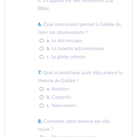
c.
Il s'appuie sur des références à la
Bible.
6.
Quel instrument permet à Galilée de
faire ses observations ?
a.
Le microscope.
b.
La lunette astronomique.
c.
Le globe céleste.
7.
Quel scientifique avait déjà avancé la
théorie de Galilée ?
a.
Newton.
b.
Copernic.
c.
Newcomen.
8.
Comment cette théorie est-elle
reçue ?