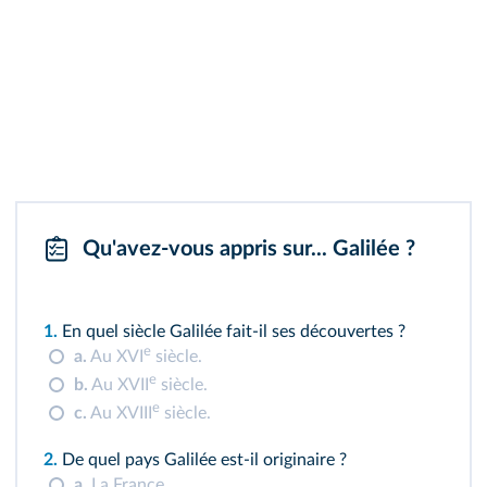
Qu'avez-vous appris sur... Galilée ?
1.
En quel siècle Galilée fait-il ses découvertes ?
e
a.
Au XVI
siècle.
e
b.
Au XVII
siècle.
e
c.
Au XVIII
siècle.
2.
De quel pays Galilée est-il originaire ?
a.
La France.