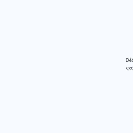
Déb
exc